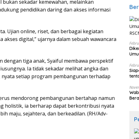
ital bukan sekadar kemewahan, melainkan
Ber
dukung pendidikan daring dan akses informasi
ta. Ujian online, riset, dan berbagai kegiatan
a akses digital,” ujarnya dalam sebuah wawancara
Febru
Dike
Umum
RSC
n dengan tiga anak, Syaiful membawa perspektif
Febru
iusungnya. Ia tidak sekadar melihat angka dan
Siap
k nyata setiap program pembangunan terhadap
tent
Nove
Wabu
k terus mendorong pembangunan bertahap namun
Ber
 holistik, ia berharap dapat berkontribusi nyata
ih maju, sejahtera, dan berkeadilan. (RH/Adv-
P