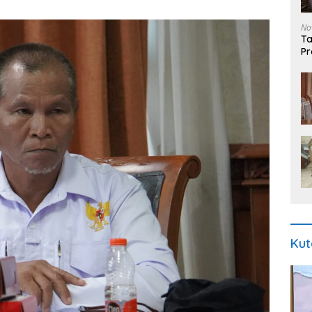
No
Ta
Pr
Ki
Kut