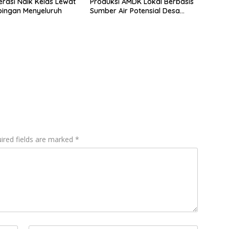
rasi Naik Kelas Lewat
Produksi AMDK Lokal Berbasis
ingan Menyeluruh
Sumber Air Potensial Desa
Selangkau
ired fields are marked
*