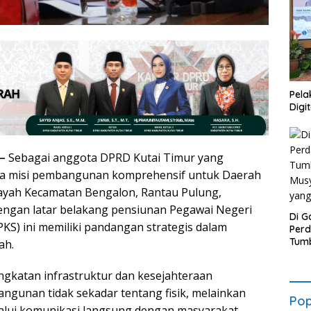
Pela
Digi
–
Sebagai anggota DPRD Kutai Timur yang
wa misi pembangunan komprehensif untuk Daerah
layah Kecamatan Bengalon, Rantau Pulung,
Dengan latar belakang pensiunan Pegawai Negeri
Di G
a (PKS) ini memiliki pandangan strategis dalam
Per
Tumb
ah.
Mus
yan
ingkatan infrastruktur dan kesejahteraan
ngunan tidak sekadar tentang fisik, melainkan
Pop
lalui komunikasi langsung dengan masyarakat,