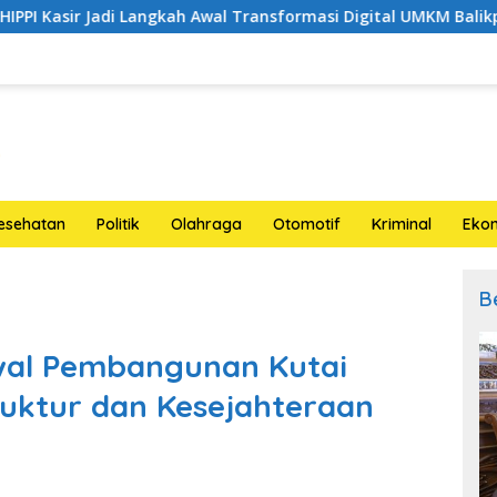
i Langkah Awal Transformasi Digital UMKM Balikpapan
D
esehatan
Politik
Olahraga
Otomotif
Kriminal
Eko
B
awal Pembangunan Kutai
ruktur dan Kesejahteraan