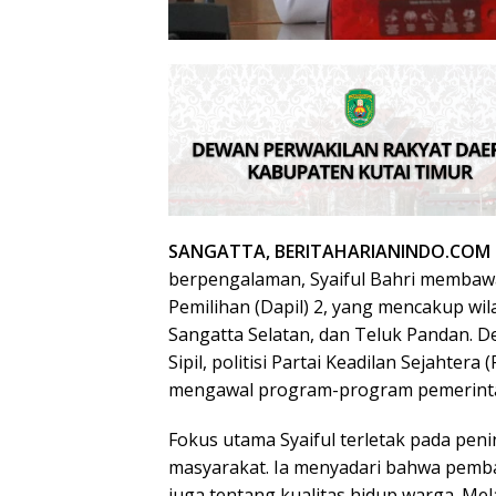
SANGATTA, BERITAHARIANINDO.COM 
berpengalaman, Syaiful Bahri memba
Pemilihan (Dapil) 2, yang mencakup wi
Sangatta Selatan, dan Teluk Pandan. 
Sipil, politisi Partai Keadilan Sejahter
mengawal program-program pemerint
Fokus utama Syaiful terletak pada pen
masyarakat. Ia menyadari bahwa pemba
juga tentang kualitas hidup warga. Me