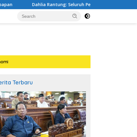
ahlia Rantung: Seluruh Persiapan Pelantikan HIPPI Balikpapan 
nomi
erita Terbaru