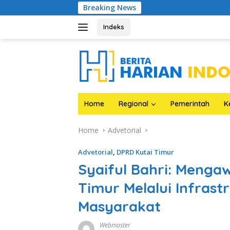
Skip
Breaking News
HIPPI Kasir Jad
to
content
Indeks
Home
Regional
Pemerintah
K
Home
Advetorial
Advetorial
,
DPRD Kutai Timur
Syaiful Bahri: Meng
Timur Melalui Infrast
Masyarakat
Webmaster