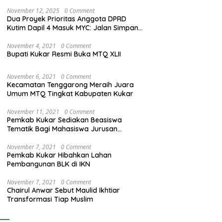
November 12, 2025
0 Comment
Dua Proyek Prioritas Anggota DPRD
Kutim Dapil 4 Masuk MYC: Jalan Simpang
Baturi dan Jembatan Long Melah Mulai
Dikebut
November 4, 2021
0 Comment
Bupati Kukar Resmi Buka MTQ XLII
November 6, 2021
0 Comment
Kecamatan Tenggarong Meraih Juara
Umum MTQ Tingkat Kabupaten Kukar
November 11, 2021
0 Comment
Pemkab Kukar Sediakan Beasiswa
Tematik Bagi Mahasiswa Jurusan
Kedokteran
November 7, 2021
0 Comment
Pemkab Kukar Hibahkan Lahan
Pembangunan BLK di IKN
November 7, 2021
0 Comment
Chairul Anwar Sebut Maulid Ikhtiar
Transformasi Tiap Muslim