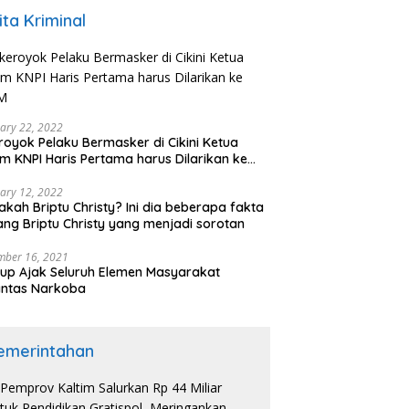
ita Kriminal
ary 22, 2022
royok Pelaku Bermasker di Cikini Ketua
 KNPI Haris Pertama harus Dilarikan ke
M
ary 12, 2022
akah Briptu Christy? Ini dia beberapa fakta
ang Briptu Christy yang menjadi sorotan
mber 16, 2021
p Ajak Seluruh Elemen Masyarakat
antas Narkoba
emerintahan