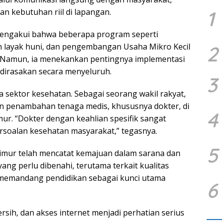
1
n kebutuhan riil di lapangan.
engakui bahwa beberapa program seperti
 layak huni, dan pengembangan Usaha Mikro Kecil
2
 Namun, ia menekankan pentingnya implementasi
 dirasakan secara menyeluruh.
3
a sektor kesehatan. Sebagai seorang wakil rakyat,
n penambahan tenaga medis, khususnya dokter, di
4
ur. “Dokter dengan keahlian spesifik sangat
soalan kesehatan masyarakat,” tegasnya.
5
Timur telah mencatat kemajuan dalam sarana dan
yang perlu dibenahi, terutama terkait kualitas
Ia memandang pendidikan sebagai kunci utama
6
 bersih, dan akses internet menjadi perhatian serius