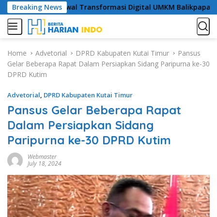
S
r Jadi Langkah Awal Transformasi Digital UMKM Balikpapan
Breaking News
k
i
p
t
Home
Advetorial
DPRD Kabupaten Kutai Timur
Pansus
o
Gelar Beberapa Rapat Dalam Persiapkan Sidang Paripurna ke-30
c
DPRD Kutim
o
n
Advetorial
,
DPRD Kabupaten Kutai Timur
t
Pansus Gelar Beberapa Rapat
e
n
Dalam Persiapkan Sidang
t
Paripurna ke-30 DPRD Kutim
Webmaster
July 18, 2024