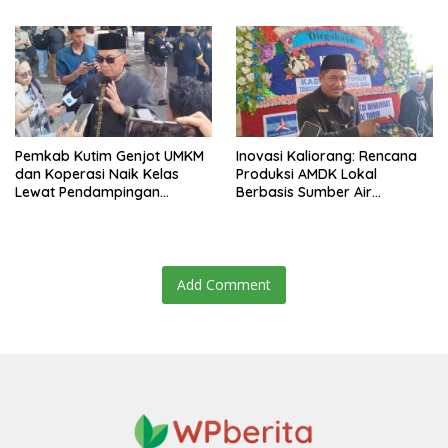
Dasar Penguatan
Pusat Seni Terpadu
Infrastruktur Digital
Berkelanjutan
Pemkab Kutim Genjot UMKM
Inovasi Kaliorang: Rencana
dan Koperasi Naik Kelas
Produksi AMDK Lokal
Lewat Pendampingan
Berbasis Sumber Air
Menyeluruh
Potensial Desa Selangkau
Add Comment