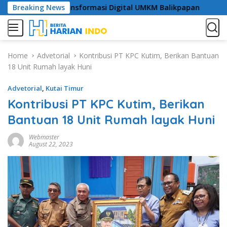
S
Langkah Awal Transformasi Digital UMKM Balikpapan
Breaking News
Da
k
i
p
t
Home
Advetorial
Kontribusi PT KPC Kutim, Berikan Bantuan
o
18 Unit Rumah layak Huni
c
o
Advetorial
,
Kutai Timur
n
Kontribusi PT KPC Kutim, Berikan
t
e
Bantuan 18 Unit Rumah layak Huni
n
Webmaster
t
August 22, 2023