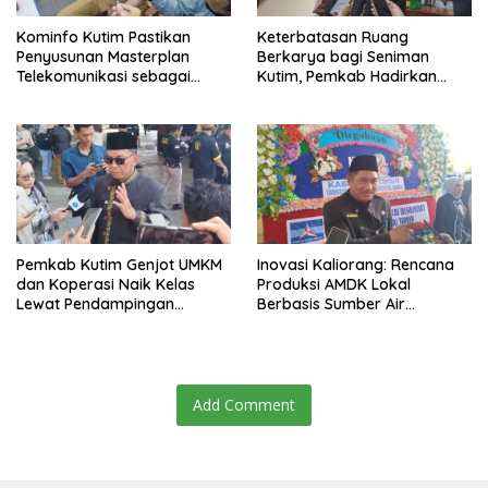
Kominfo Kutim Pastikan
Keterbatasan Ruang
Penyusunan Masterplan
Berkarya bagi Seniman
Telekomunikasi sebagai
Kutim, Pemkab Hadirkan
Dasar Penguatan
Pusat Seni Terpadu
Infrastruktur Digital
Berkelanjutan
Pemkab Kutim Genjot UMKM
Inovasi Kaliorang: Rencana
dan Koperasi Naik Kelas
Produksi AMDK Lokal
Lewat Pendampingan
Berbasis Sumber Air
Menyeluruh
Potensial Desa Selangkau
Add Comment